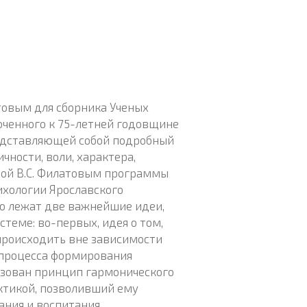
товым для сборника Ученых
оченного к 75-летней годовщине
представляющей собой подробный
чности, воли, характера,
ной В.С. Филатовым программы
ихологии Ярославского
ого лежат две важнейшие идеи,
теме: во-первых, идея о том,
 происходить вне зависимости
 процесса формирования
лизован принцип гармонического
актикой, позволивший ему
ния и воспитания,