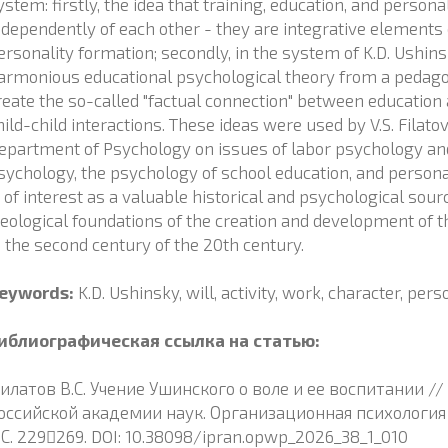
ystem: firstly, the idea that training, education, and perso
ndependently of each other - they are integrative elements
ersonality formation; secondly, in the system of K.D. Ushin
armonious educational psychological theory from a pedagog
reate the so-called "factual connection" between education 
hild-child interactions. These ideas were used by V.S. Filato
epartment of Psychology on issues of labor psychology and
sychology, the psychology of school education, and personal
s of interest as a valuable historical and psychological sou
deological foundations of the creation and development of t
n the second century of the 20th century.
eywords:
K.D. Ushinsky, will, activity, work, character, pers
иблиографическая ссылка на статью:
илатов В.С. Учение Ушинского о воле и ее воспитании /
оссийской академии наук. Организационная психология и 
. С. 229269. DOI: 10.38098/ipran.opwp_2026_38_1_010