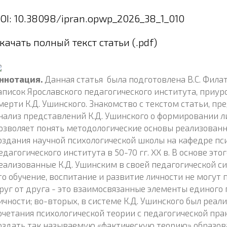
OI: 10.38098/ipran.opwp_2026_38_1_010
качать полный текст статьи (.pdf)
ннотация.
Данная статья была подготовлена В.С. Фила
аписок Ярославского педагогического института, приур
мерти К.Д. Ушинского. Знакомство с текстом статьи, 
нализ представлений К.Д. Ушинского о формировании ли
озволяет понять методологические основы реализован
оздания научной психологической школы на кафедре пс
едагогического института в 50-70 гг. XX в. В основе эт
еализованные К.Д. Ушинским в своей педагогической сис
то обучение, воспитание и развитие личности не могут
руг от друга - это взаимосвязанные элементы единого
ичности; во-вторых, в системе К.Д. Ушинского был реа
очетания психологической теории с педагогической пр
оздать так называемую «фактическую теорию» образова