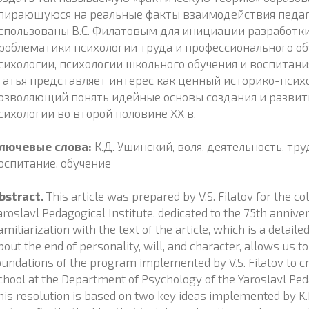
пирающуюся на реальные факты взаимодействия педаго
спользованы В.С. Филатовым для инициации разработки
роблематики психологии труда и профессионального об
сихологии, психологии школьного обучения и воспитани
татья представляет интерес как ценный историко-психо
озволяющий понять идейные основы создания и развит
сихологии во второй половине XX в.
лючевые слова:
К.Д. Ушинский, воля, деятельность, труд
оспитание, обучение
bstract.
This article was prepared by V.S. Filatov for the col
aroslavl Pedagogical Institute, dedicated to the 75th anniver
amiliarization with the text of the article, which is a detaile
bout the end of personality, will, and character, allows us 
oundations of the program implemented by V.S. Filatov to cr
chool at the Department of Psychology of the Yaroslavl Peda
his resolution is based on two key ideas implemented by K.